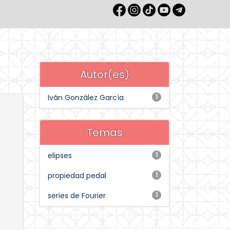
Autor(es)
Iván González García
1
Temas
elipses
1
propiedad pedal
1
series de Fourier
1