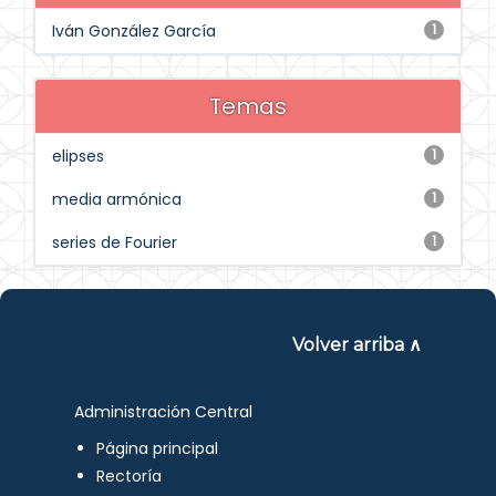
Iván González García
1
Temas
elipses
1
media armónica
1
series de Fourier
1
Volver arriba ∧
Administración Central
Página principal
Rectoría