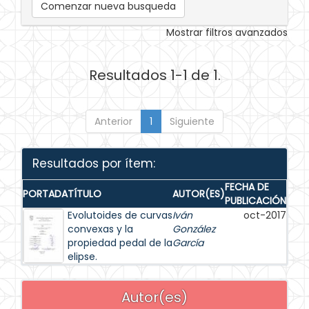
Comenzar nueva busqueda
Mostrar filtros avanzados
Resultados 1-1 de 1.
Anterior
1
Siguiente
Resultados por ítem:
FECHA DE
PORTADA
TÍTULO
AUTOR(ES)
PUBLICACIÓN
Evolutoides de curvas
Iván
oct-2017
convexas y la
González
propiedad pedal de la
García
elipse.
Autor(es)