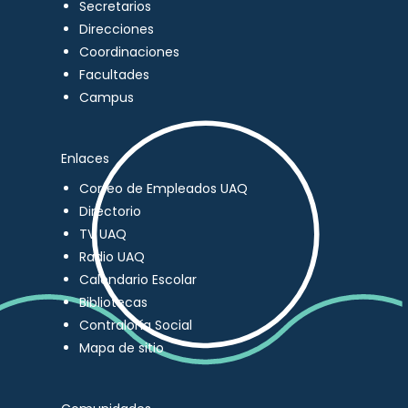
Secretarios
Direcciones
Coordinaciones
Facultades
Campus
Enlaces
Correo de Empleados UAQ
Directorio
TV UAQ
Radio UAQ
Calendario Escolar
Bibliotecas
Contraloría Social
Mapa de sitio