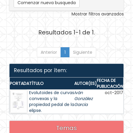
Comenzar nueva busqueda
Mostrar filtros avanzados
Resultados 1-1 de 1.
Anterior
1
Siguiente
Resultados por ítem:
FECHA DE
PORTADA
TÍTULO
AUTOR(ES)
PUBLICACIÓN
Evolutoides de curvas
Iván
oct-2017
convexas y la
González
propiedad pedal de la
García
elipse.
Temas