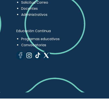
Solicitud Correo
Docentes
Administrativos
Educación Continua
Programas educativos
Convocatorias