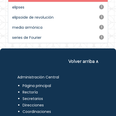
elipses
1
elipsoide de revolución
1
media armónica
1
series de Fourier
1
Volver arriba ∧
Administración Central
Página principal
Rectoría
Secretarios
Direcciones
Coordinaciones