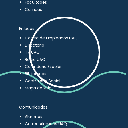
Facultades
Campus
Enlaces
Correo de Empleados UAQ
Directorio
TV UAQ
Radio UAQ
Calendario Escolar
Bibliotecas
Contraloría Social
Mapa de sitio
Comunidades
Alumnos
Correo Alumnos UAQ