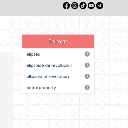
Temas
elipses
1
elipsoide de revolución
1
ellipsoid of revolution
1
pedal property
1