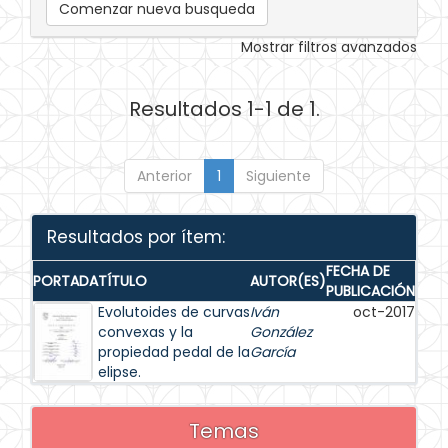
Comenzar nueva busqueda
Mostrar filtros avanzados
Resultados 1-1 de 1.
Anterior
1
Siguiente
Resultados por ítem:
FECHA DE
PORTADA
TÍTULO
AUTOR(ES)
PUBLICACIÓN
Evolutoides de curvas
Iván
oct-2017
convexas y la
González
propiedad pedal de la
García
elipse.
Temas