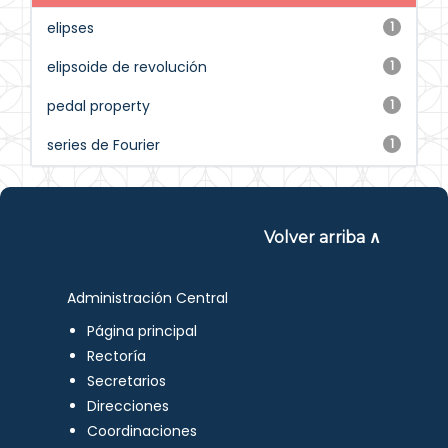
elipses
1
elipsoide de revolución
1
pedal property
1
series de Fourier
1
Volver arriba ∧
Administración Central
Página principal
Rectoría
Secretarios
Direcciones
Coordinaciones