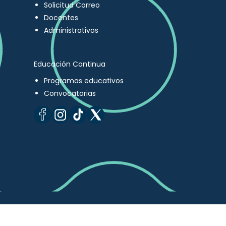
Solicitud Correo
Docentes
Administrativos
Educación Continua
Programas educativos
Convocatorias