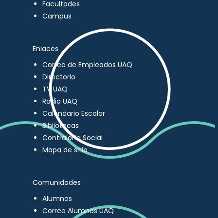
Facultades
Campus
Enlaces
Correo de Empleados UAQ
Directorio
TV UAQ
Radio UAQ
Calendario Escolar
Bibliotecas
Contraloría Social
Mapa de sitio
Comunidades
Alumnos
Correo Alumnos UAQ