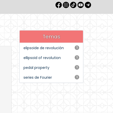
Temas
elipsoide de revolución
1
ellipsoid of revolution
1
pedal property
1
series de Fourier
1