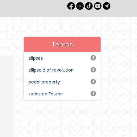
Temas
elipses
1
ellipsoid of revolution
1
pedal property
1
series de Fourier
1