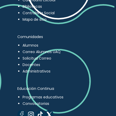
Calendario Escolar
Bibliotecas
Contraloría Social
Mapa de sitio
Comunidades
Alumnos
Correo Alumnos UAQ
Solicitud Correo
Docentes
Administrativos
Educación Continua
Programas educativos
Convocatorias