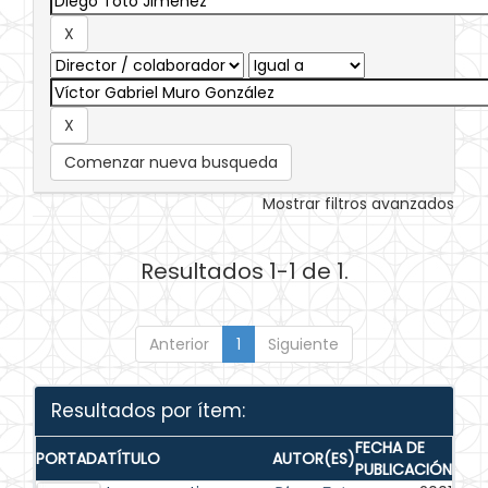
Comenzar nueva busqueda
Mostrar filtros avanzados
Resultados 1-1 de 1.
Anterior
1
Siguiente
Resultados por ítem:
FECHA DE
PORTADA
TÍTULO
AUTOR(ES)
PUBLICACIÓN