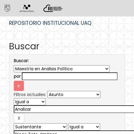
Skip
REPOSITORIO INSTITUCIONAL UAQ
navigation
Buscar
Buscar:
por
Filtros actuales: