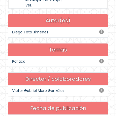
Municipio de Xalapa,
Ver.
Autor(es)
Diego Toto Jiménez
1
Temas
Política
1
Director / colaboradores
Víctor Gabriel Muro González
1
Fecha de publicación