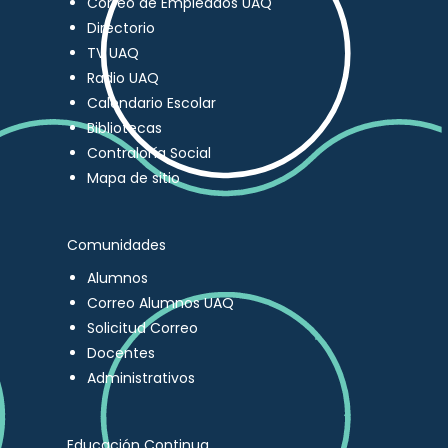
Correo de Empleados UAQ
Directorio
TV UAQ
Radio UAQ
Calendario Escolar
Bibliotecas
Contraloría Social
Mapa de sitio
Comunidades
Alumnos
Correo Alumnos UAQ
Solicitud Correo
Docentes
Administrativos
Educación Continua