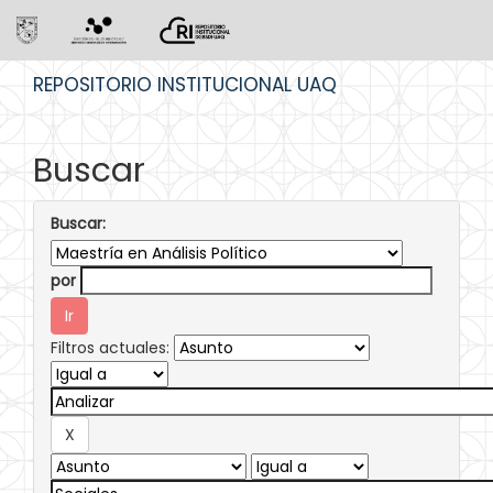
Skip
REPOSITORIO INSTITUCIONAL UAQ
navigation
Buscar
Buscar:
por
Filtros actuales: