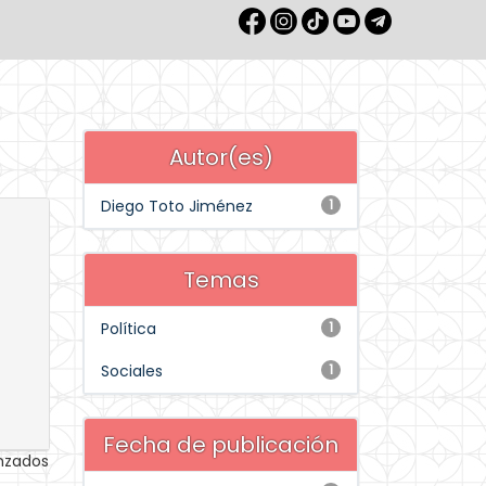
Autor(es)
Diego Toto Jiménez
1
Temas
Política
1
Sociales
1
Fecha de publicación
anzados