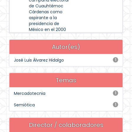
campaña electoral
de Cuauhtémoc
Cárdenas como
aspirante a la
presidencia de
México en el 2000
Autor(es)
José Luis Álvarez Hidalgo
1
Temas
Mercadotecnia
1
Semiótica
1
Director / colaboradores