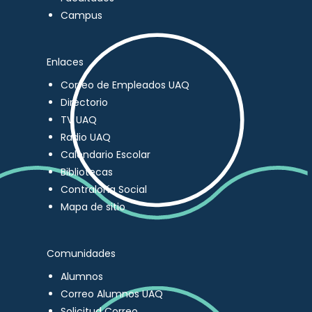
Campus
Enlaces
Correo de Empleados UAQ
Directorio
TV UAQ
Radio UAQ
Calendario Escolar
Bibliotecas
Contraloría Social
Mapa de sitio
Comunidades
Alumnos
Correo Alumnos UAQ
Solicitud Correo