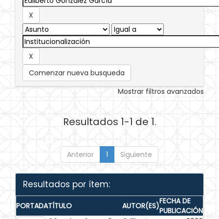
Comenzar nueva busqueda
Mostrar filtros avanzados
Resultados 1-1 de 1.
Anterior
1
Siguiente
Resultados por ítem:
FECHA DE
PORTADA
TÍTULO
AUTOR(ES)
PUBLICACIÓN