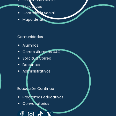
Calendario Escolar
Bibliotecas
Contraloría Social
Mapa de sitio
Comunidades
Alumnos
Correo Alumnos UAQ
Solicitud Correo
Docentes
Administrativos
Educación Continua
Programas educativos
Convocatorias