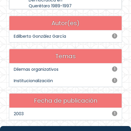
Democrática en
Querétaro 1989-1997
Autor(es)
Edilberto González García
1
Temas
Dilemas organizativos
1
Institucionalización
1
Fecha de publicación
2003
1