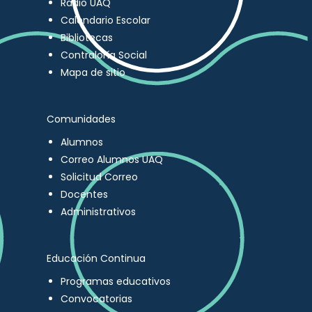
Radio UAQ
Calendario Escolar
Bibliotecas
Contraloría Social
Mapa de sitio
Comunidades
Alumnos
Correo Alumnos UAQ
Solicitud Correo
Docentes
Administrativos
Educación Continua
Programas educativos
Convocatorias