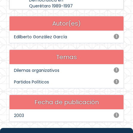
Democrática en
Querétaro 1989-1997
Autor(es)
Edilberto González García
1
Temas
Dilemas organizativos
1
Partidos Políticos
1
Fecha de publicación
2003
1