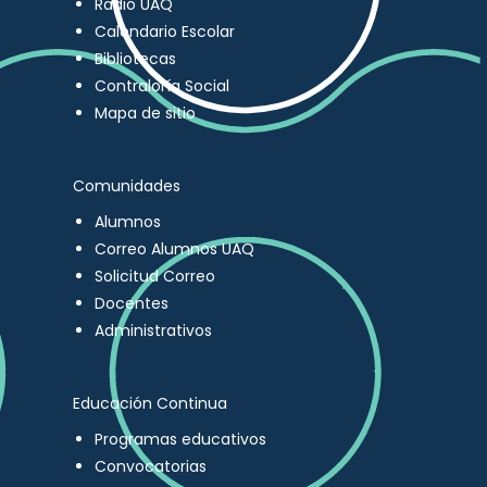
Radio UAQ
Calendario Escolar
Bibliotecas
Contraloría Social
Mapa de sitio
Comunidades
Alumnos
Correo Alumnos UAQ
Solicitud Correo
Docentes
Administrativos
Educación Continua
Programas educativos
Convocatorias