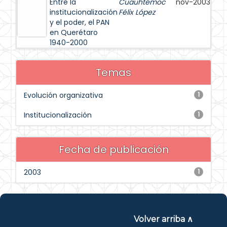
Entre la
Cuauhtémoc
nov-2003
institucionalización
Félix López
y el poder, el PAN
en Querétaro
1940-2000
Temas
Evolución organizativa
1
Institucionalización
1
Fecha de publicación
2003
1
Volver arriba ∧