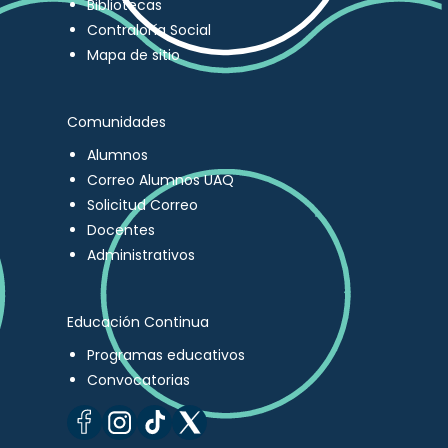
Bibliotecas
Contraloría Social
Mapa de sitio
Comunidades
Alumnos
Correo Alumnos UAQ
Solicitud Correo
Docentes
Administrativos
Educación Continua
Programas educativos
Convocatorias