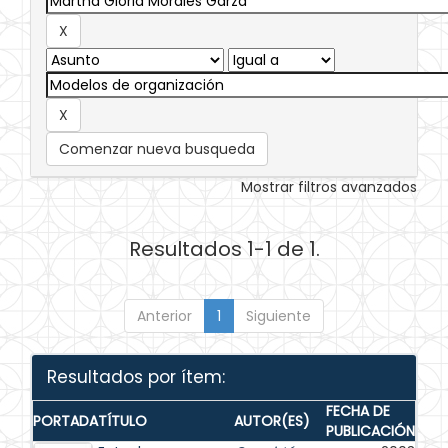
Comenzar nueva busqueda
Mostrar filtros avanzados
Resultados 1-1 de 1.
Anterior
1
Siguiente
Resultados por ítem:
FECHA DE
PORTADA
TÍTULO
AUTOR(ES)
PUBLICACIÓN