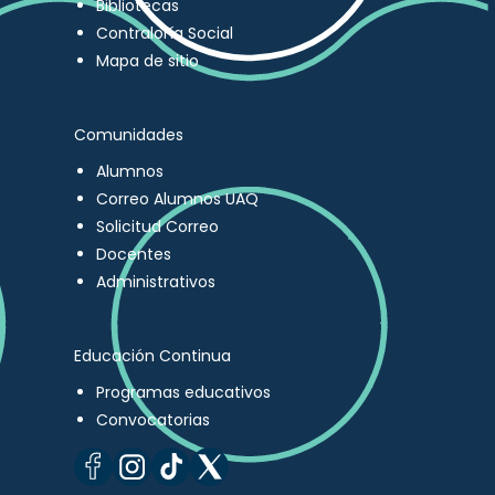
Bibliotecas
Contraloría Social
Mapa de sitio
Comunidades
Alumnos
Correo Alumnos UAQ
Solicitud Correo
Docentes
Administrativos
Educación Continua
Programas educativos
Convocatorias