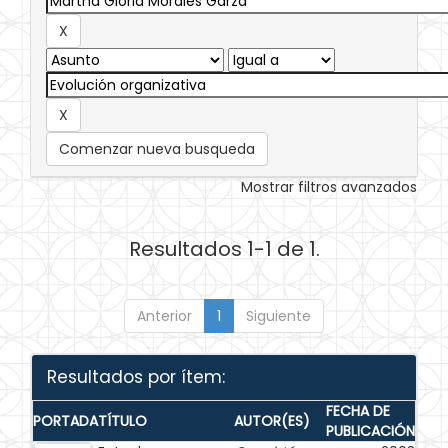
Comenzar nueva busqueda
Mostrar filtros avanzados
Resultados 1-1 de 1.
Anterior
1
Siguiente
Resultados por ítem:
FECHA DE
PORTADA
TÍTULO
AUTOR(ES)
PUBLICACIÓN