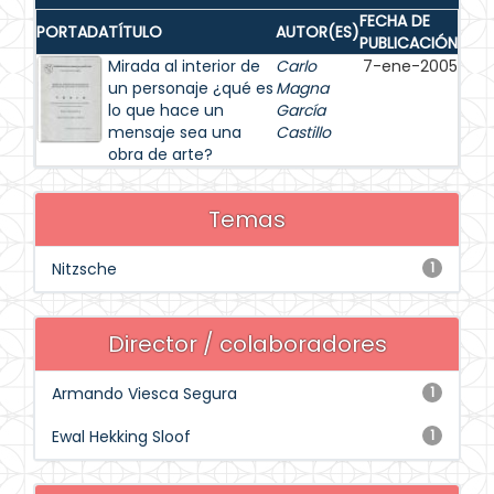
FECHA DE
PORTADA
TÍTULO
AUTOR(ES)
PUBLICACIÓN
Mirada al interior de
Carlo
7-ene-2005
un personaje ¿qué es
Magna
lo que hace un
García
mensaje sea una
Castillo
obra de arte?
Temas
Nitzsche
1
Director / colaboradores
Armando Viesca Segura
1
Ewal Hekking Sloof
1