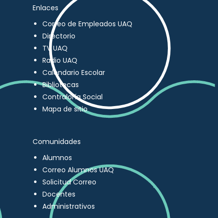
Enlaces
Correo de Empleados UAQ
Directorio
TV UAQ
Radio UAQ
Calendario Escolar
Bibliotecas
Contraloría Social
Mapa de sitio
Comunidades
Alumnos
Correo Alumnos UAQ
Solicitud Correo
Docentes
Administrativos