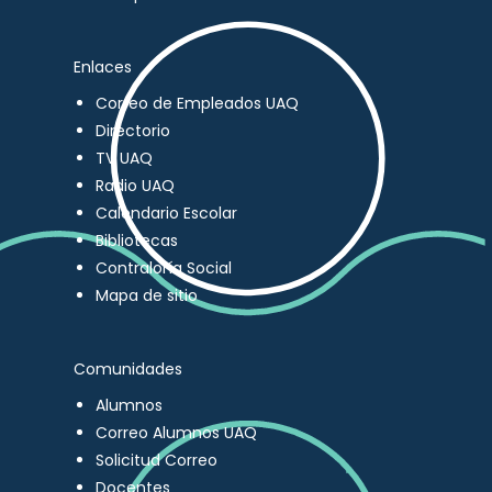
Enlaces
Correo de Empleados UAQ
Directorio
TV UAQ
Radio UAQ
Calendario Escolar
Bibliotecas
Contraloría Social
Mapa de sitio
Comunidades
Alumnos
Correo Alumnos UAQ
Solicitud Correo
Docentes