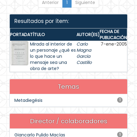
Anterior
1
Siguiente
Resultados por ítem:
FECHA DE
PORTADA
TÍTULO
AUTOR(ES)
PUBLICACIÓN
Mirada al interior de
Carlo
7-ene-2005
un personaje ¿qué es
Magna
lo que hace un
García
mensaje sea una
Castillo
obra de arte?
Temas
Metadiegésis
1
Director / colaboradores
Giancarlo Pulido Macías
1