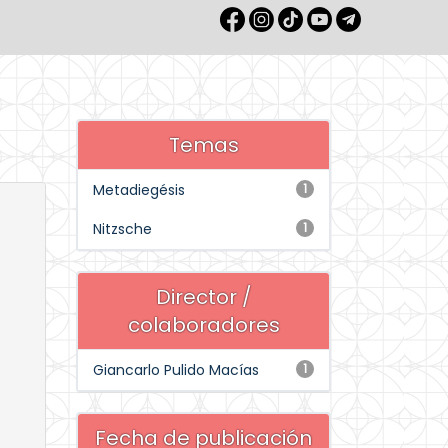
Temas
Metadiegésis
1
Nitzsche
1
Director /
colaboradores
Giancarlo Pulido Macías
1
Fecha de publicación