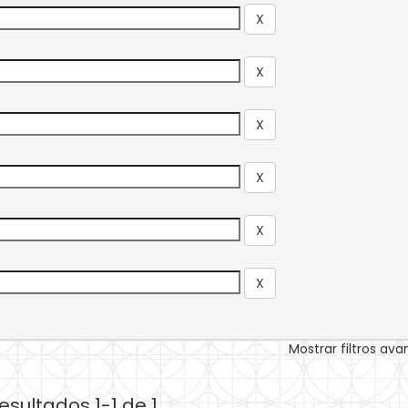
Mostrar filtros av
esultados 1-1 de 1.