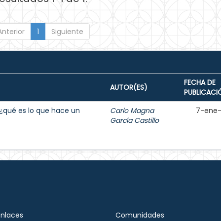
Anterior
1
Siguiente
FECHA DE
AUTOR(ES)
PUBLICACI
e ¿qué es lo que hace un
Carlo Magna
7-ene
García Castillo
Enlaces
Comunidades