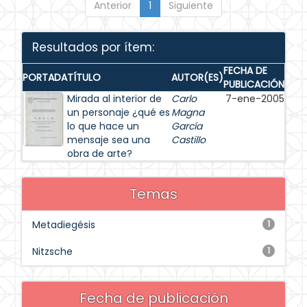
Anterior
1
Siguiente
Resultados por ítem:
FECHA DE
PORTADA
TÍTULO
AUTOR(ES)
PUBLICACIÓN
Mirada al interior de
Carlo
7-ene-2005
un personaje ¿qué es
Magna
lo que hace un
García
mensaje sea una
Castillo
obra de arte?
Temas
Metadiegésis
1
Nitzsche
1
Fecha de publicación