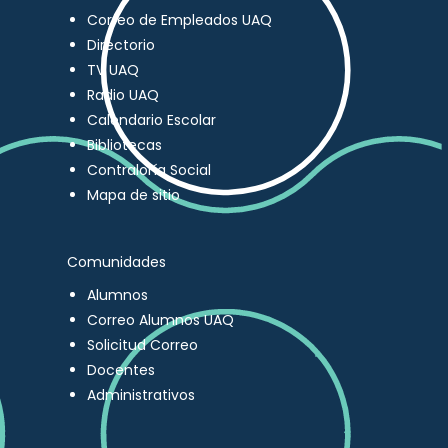
Correo de Empleados UAQ
Directorio
TV UAQ
Radio UAQ
Calendario Escolar
Bibliotecas
Contraloría Social
Mapa de sitio
Comunidades
Alumnos
Correo Alumnos UAQ
Solicitud Correo
Docentes
Administrativos