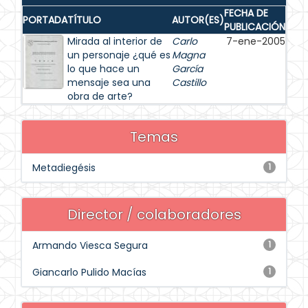
FECHA DE
PORTADA
TÍTULO
AUTOR(ES)
PUBLICACIÓN
Mirada al interior de
Carlo
7-ene-2005
un personaje ¿qué es
Magna
lo que hace un
García
mensaje sea una
Castillo
obra de arte?
Temas
Metadiegésis
1
Director / colaboradores
Armando Viesca Segura
1
Giancarlo Pulido Macías
1