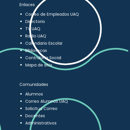
Enlaces
Correo de Empleados UAQ
Directorio
TV UAQ
Radio UAQ
Calendario Escolar
Bibliotecas
Contraloría Social
Mapa de sitio
Comunidades
Alumnos
Correo Alumnos UAQ
Solicitud Correo
Docentes
Administrativos