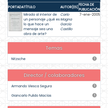
FECHA DE
PORTADA
TÍTULO
AUTOR(ES)
PUBLICACIÓN
Mirada al interior de
Carlo
7-ene-2005
un personaje ¿qué es
Magna
lo que hace un
García
mensaje sea una
Castillo
obra de arte?
Temas
Nitzsche
1
Director / colaboradores
Armando Viesca Segura
1
Giancarlo Pulido Macías
1