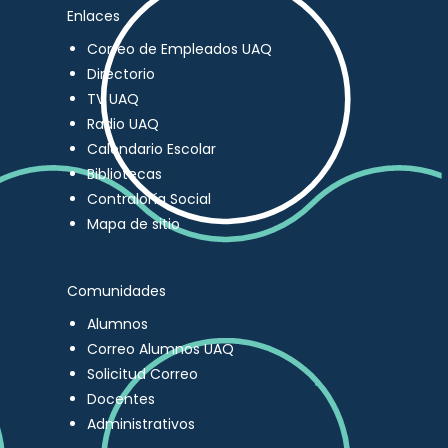
Enlaces
Correo de Empleados UAQ
Directorio
TV UAQ
Radio UAQ
Calendario Escolar
Bibliotecas
Contraloría Social
Mapa de sitio
Comunidades
Alumnos
Correo Alumnos UAQ
Solicitud Correo
Docentes
Administrativos