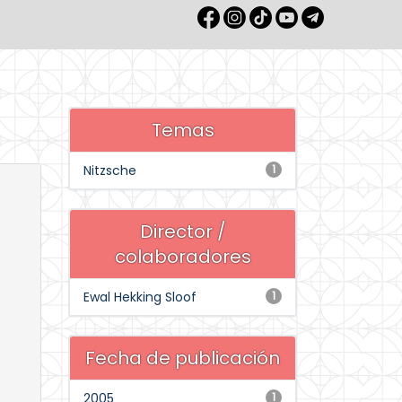
Temas
Nitzsche
1
Director /
colaboradores
Ewal Hekking Sloof
1
Fecha de publicación
2005
1