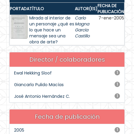
FECHA DE
PORTADA
TÍTULO
AUTOR(ES)
PUBLICACIÓN
Mirada al interior de
Carlo
7-ene-2005
un personaje ¿qué es
Magna
lo que hace un
García
mensaje sea una
Castillo
obra de arte?
Director / colaboradores
Ewal Hekking Sloof
1
Giancarlo Pulido Macías
1
José Antonio Hernández C.
1
Fecha de publicación
2005
1