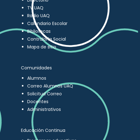
Directorio
TV UAQ
Radio UAQ
Calendario Escolar
Bibliotecas
Contraloría Social
Mapa de sitio
Comunidades
Alumnos
Correo Alumnos UAQ
Solicitud Correo
Docentes
Administrativos
Educación Continua