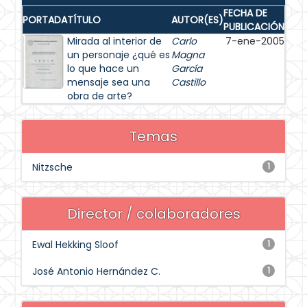
FECHA DE
PORTADA
TÍTULO
AUTOR(ES)
PUBLICACIÓN
Mirada al interior de
Carlo
7-ene-2005
un personaje ¿qué es
Magna
lo que hace un
García
mensaje sea una
Castillo
obra de arte?
Temas
Nitzsche
1
Director / colaboradores
Ewal Hekking Sloof
1
José Antonio Hernández C.
1