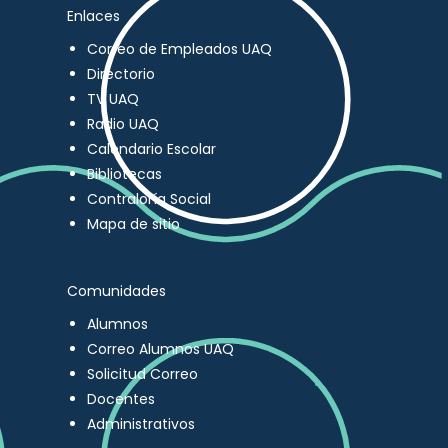
Enlaces
Correo de Empleados UAQ
Directorio
TV UAQ
Radio UAQ
Calendario Escolar
Bibliotecas
Contraloría Social
Mapa de sitio
Comunidades
Alumnos
Correo Alumnos UAQ
Solicitud Correo
Docentes
Administrativos