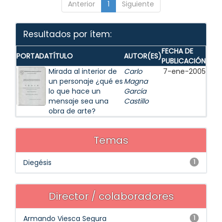
Anterior
1
Siguiente
Resultados por ítem:
FECHA DE
PORTADA
TÍTULO
AUTOR(ES)
PUBLICACIÓN
Mirada al interior de
Carlo
7-ene-2005
un personaje ¿qué es
Magna
lo que hace un
García
mensaje sea una
Castillo
obra de arte?
Temas
Diegésis
1
Director / colaboradores
Armando Viesca Segura
1