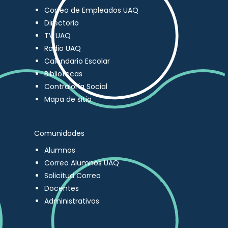
Correo de Empleados UAQ
Directorio
TV UAQ
Radio UAQ
Calendario Escolar
Bibliotecas
Contraloría Social
Mapa de sitio
Comunidades
Alumnos
Correo Alumnos UAQ
Solicitud Correo
Docentes
Administrativos