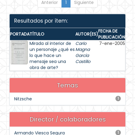
Anterior
1
Siguiente
Resultados por ítem:
FECHA DE
PORTADA
TÍTULO
AUTOR(ES)
PUBLICACIÓN
Mirada al interior de
Carlo
7-ene-2005
un personaje ¿qué es
Magna
lo que hace un
García
mensaje sea una
Castillo
obra de arte?
Temas
Nitzsche
1
Director / colaboradores
Armando Viesca Segura
1