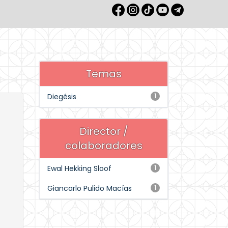
Temas
Diegésis
1
Director /
colaboradores
Ewal Hekking Sloof
1
Giancarlo Pulido Macías
1