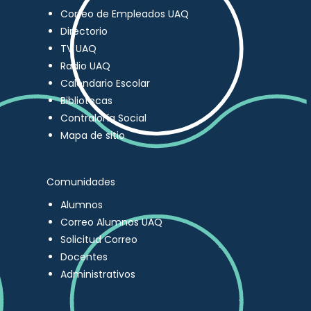
Correo de Empleados UAQ
Directorio
TV UAQ
Radio UAQ
Calendario Escolar
Bibliotecas
Contraloría Social
Mapa de sitio
Comunidades
Alumnos
Correo Alumnos UAQ
Solicitud Correo
Docentes
Administrativos