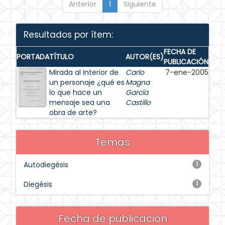
Anterior
1
Siguiente
Resultados por ítem:
FECHA DE
PORTADA
TÍTULO
AUTOR(ES)
PUBLICACIÓN
Mirada al interior de
Carlo
7-ene-2005
un personaje ¿qué es
Magna
lo que hace un
García
mensaje sea una
Castillo
obra de arte?
Temas
Autodiegésis
1
Diegésis
1
Fecha de publicación