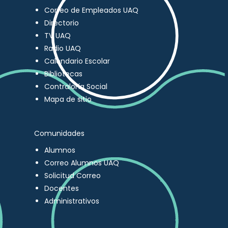
Correo de Empleados UAQ
Directorio
TV UAQ
Radio UAQ
Calendario Escolar
Bibliotecas
Contraloría Social
Mapa de sitio
Comunidades
Alumnos
Correo Alumnos UAQ
Solicitud Correo
Docentes
Administrativos