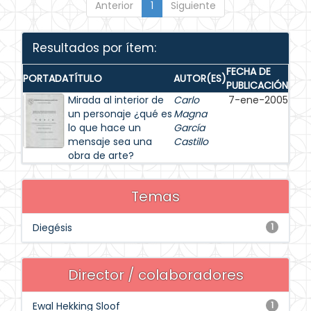
Anterior
1
Siguiente
Resultados por ítem:
FECHA DE
PORTADA
TÍTULO
AUTOR(ES)
PUBLICACIÓN
Mirada al interior de
Carlo
7-ene-2005
un personaje ¿qué es
Magna
lo que hace un
García
mensaje sea una
Castillo
obra de arte?
Temas
Diegésis
1
Director / colaboradores
Ewal Hekking Sloof
1