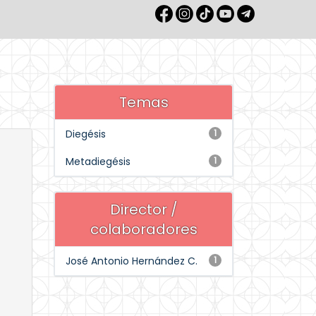
Temas
Diegésis
1
Metadiegésis
1
Director /
colaboradores
José Antonio Hernández C.
1