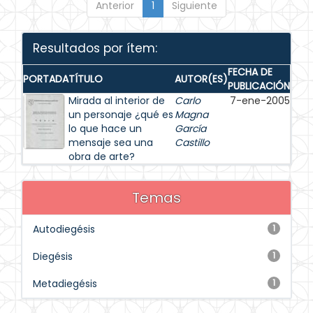
Anterior
1
Siguiente
Resultados por ítem:
FECHA DE
PORTADA
TÍTULO
AUTOR(ES)
PUBLICACIÓN
Mirada al interior de
Carlo
7-ene-2005
un personaje ¿qué es
Magna
lo que hace un
García
mensaje sea una
Castillo
obra de arte?
Temas
Autodiegésis
1
Diegésis
1
Metadiegésis
1