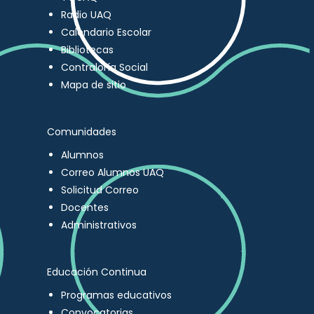
Radio UAQ
Calendario Escolar
Bibliotecas
Contraloría Social
Mapa de sitio
Comunidades
Alumnos
Correo Alumnos UAQ
Solicitud Correo
Docentes
Administrativos
Educación Continua
Programas educativos
Convocatorias