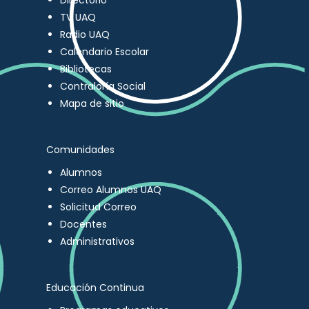
Directorio
TV UAQ
Radio UAQ
Calendario Escolar
Bibliotecas
Contraloría Social
Mapa de sitio
Comunidades
Alumnos
Correo Alumnos UAQ
Solicitud Correo
Docentes
Administrativos
Educación Continua