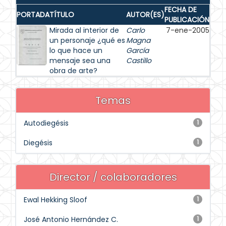
FECHA DE
PORTADA
TÍTULO
AUTOR(ES)
PUBLICACIÓN
Mirada al interior de
Carlo
7-ene-2005
un personaje ¿qué es
Magna
lo que hace un
García
mensaje sea una
Castillo
obra de arte?
Temas
Autodiegésis
1
Diegésis
1
Director / colaboradores
Ewal Hekking Sloof
1
José Antonio Hernández C.
1