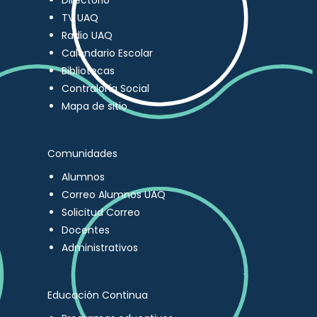
Directorio
TV UAQ
Radio UAQ
Calendario Escolar
Bibliotecas
Contraloría Social
Mapa de sitio
Comunidades
Alumnos
Correo Alumnos UAQ
Solicitud Correo
Docentes
Administrativos
Educación Continua