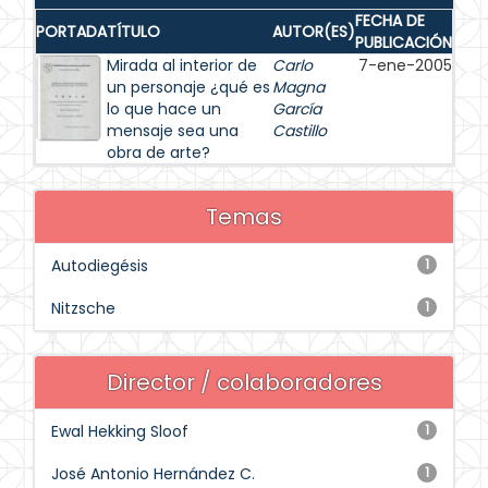
FECHA DE
PORTADA
TÍTULO
AUTOR(ES)
PUBLICACIÓN
Mirada al interior de
Carlo
7-ene-2005
un personaje ¿qué es
Magna
lo que hace un
García
mensaje sea una
Castillo
obra de arte?
Temas
Autodiegésis
1
Nitzsche
1
Director / colaboradores
Ewal Hekking Sloof
1
José Antonio Hernández C.
1