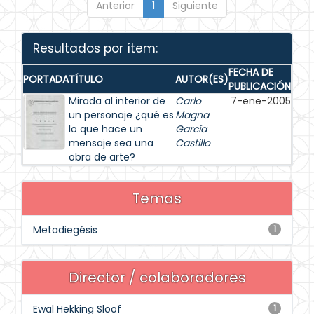
Anterior
1
Siguiente
Resultados por ítem:
FECHA DE
PORTADA
TÍTULO
AUTOR(ES)
PUBLICACIÓN
Mirada al interior de
Carlo
7-ene-2005
un personaje ¿qué es
Magna
lo que hace un
García
mensaje sea una
Castillo
obra de arte?
Temas
Metadiegésis
1
Director / colaboradores
Ewal Hekking Sloof
1