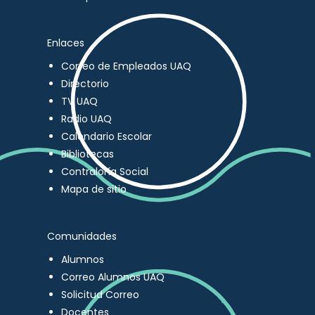
Enlaces
Correo de Empleados UAQ
Directorio
TV UAQ
Radio UAQ
Calendario Escolar
Bibliotecas
Contraloría Social
Mapa de sitio
Comunidades
Alumnos
Correo Alumnos UAQ
Solicitud Correo
Docentes