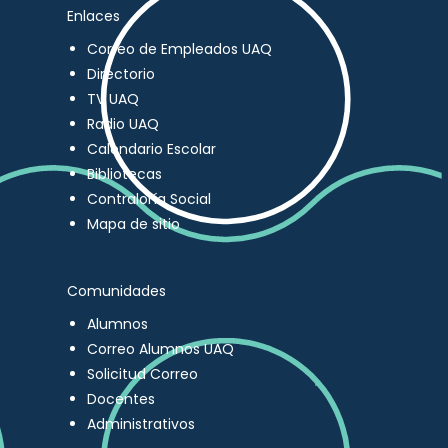
Enlaces
Correo de Empleados UAQ
Directorio
TV UAQ
Radio UAQ
Calendario Escolar
Bibliotecas
Contraloría Social
Mapa de sitio
Comunidades
Alumnos
Correo Alumnos UAQ
Solicitud Correo
Docentes
Administrativos