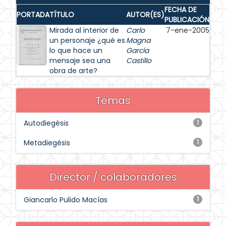
FECHA DE
PORTADA
TÍTULO
AUTOR(ES)
PUBLICACIÓN
Mirada al interior de
Carlo
7-ene-2005
un personaje ¿qué es
Magna
lo que hace un
García
mensaje sea una
Castillo
obra de arte?
Temas
Autodiegésis
1
Metadiegésis
1
Director / colaboradores
Giancarlo Pulido Macías
1