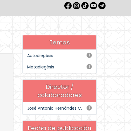
Temas
Autodiegésis
1
Metadiegésis
1
Director /
colaboradores
José Antonio Hernández C.
1
Fecha de publicación