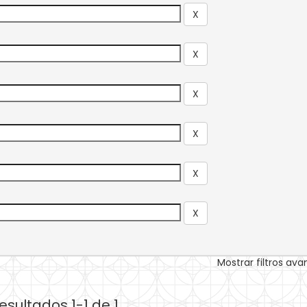
Mostrar filtros av
esultados 1-1 de 1.