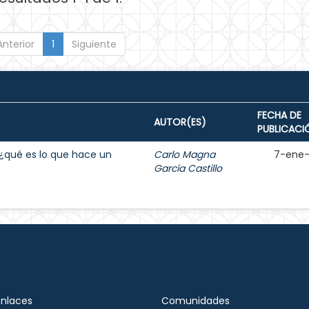
Anterior
1
Siguiente
FECHA DE
AUTOR(ES)
PUBLICACI
e ¿qué es lo que hace un
Carlo Magna
7-ene
García Castillo
Enlaces
Comunidades