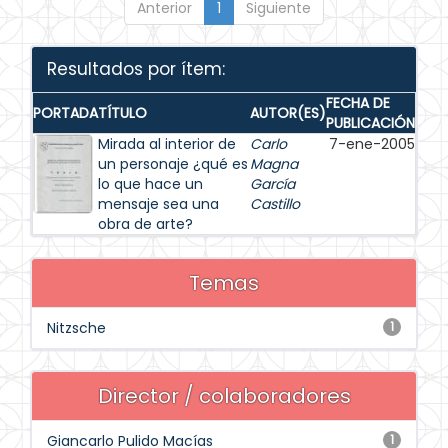
Anterior
1
Siguiente
Resultados por ítem:
FECHA DE
PORTADA
TÍTULO
AUTOR(ES)
PUBLICACIÓN
Mirada al interior de
Carlo
7-ene-2005
un personaje ¿qué es
Magna
lo que hace un
García
mensaje sea una
Castillo
obra de arte?
Temas
Nitzsche
1
Director / colaboradores
Giancarlo Pulido Macías
1