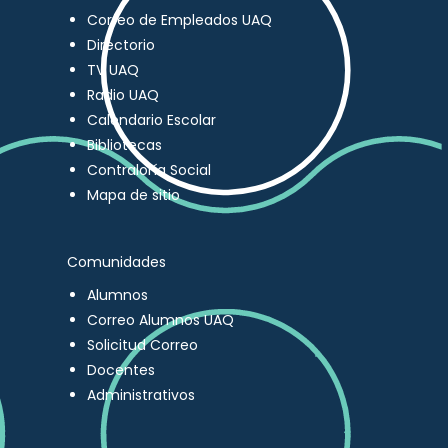
Correo de Empleados UAQ
Directorio
TV UAQ
Radio UAQ
Calendario Escolar
Bibliotecas
Contraloría Social
Mapa de sitio
Comunidades
Alumnos
Correo Alumnos UAQ
Solicitud Correo
Docentes
Administrativos