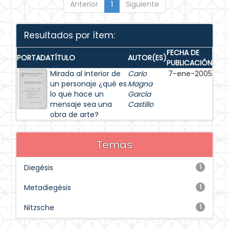
Anterior
1
Siguiente
Resultados por ítem:
FECHA DE
PORTADA
TÍTULO
AUTOR(ES)
PUBLICACIÓN
Mirada al interior de
Carlo
7-ene-2005
un personaje ¿qué es
Magna
lo que hace un
García
mensaje sea una
Castillo
obra de arte?
Temas
Diegésis
1
Metadiegésis
1
Nitzsche
1