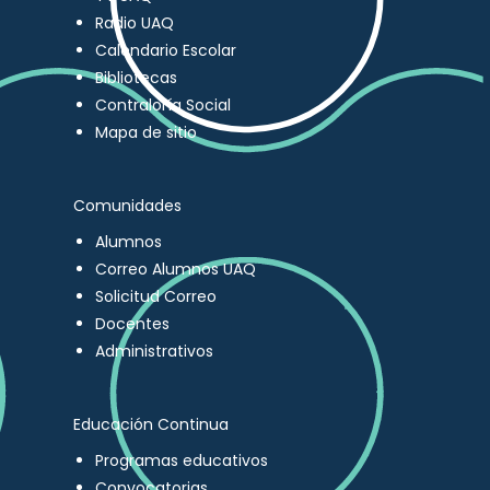
Radio UAQ
Calendario Escolar
Bibliotecas
Contraloría Social
Mapa de sitio
Comunidades
Alumnos
Correo Alumnos UAQ
Solicitud Correo
Docentes
Administrativos
Educación Continua
Programas educativos
Convocatorias