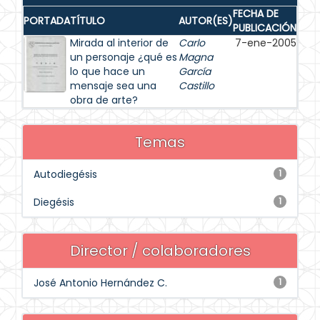
FECHA DE
PORTADA
TÍTULO
AUTOR(ES)
PUBLICACIÓN
Mirada al interior de
Carlo
7-ene-2005
un personaje ¿qué es
Magna
lo que hace un
García
mensaje sea una
Castillo
obra de arte?
Temas
Autodiegésis
1
Diegésis
1
Director / colaboradores
José Antonio Hernández C.
1