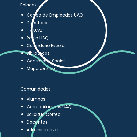
Enlaces
Correo de Empleados UAQ
Directorio
TV UAQ
Radio UAQ
Calendario Escolar
Bibliotecas
Contraloría Social
Mapa de sitio
Comunidades
Alumnos
Correo Alumnos UAQ
Solicitud Correo
Docentes
Administrativos