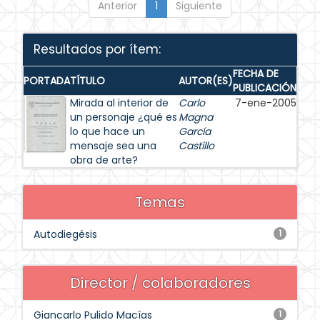
Anterior
1
Siguiente
Resultados por ítem:
FECHA DE
PORTADA
TÍTULO
AUTOR(ES)
PUBLICACIÓN
Mirada al interior de
Carlo
7-ene-2005
un personaje ¿qué es
Magna
lo que hace un
García
mensaje sea una
Castillo
obra de arte?
Temas
Autodiegésis
1
Director / colaboradores
Giancarlo Pulido Macías
1