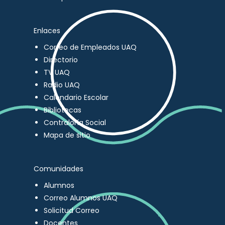
Enlaces
Correo de Empleados UAQ
Directorio
TV UAQ
Radio UAQ
Calendario Escolar
Bibliotecas
Contraloría Social
Mapa de sitio
Comunidades
Alumnos
Correo Alumnos UAQ
Solicitud Correo
Docentes