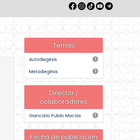
Temas
Autodiegésis
1
Metadiegésis
1
Director /
colaboradores
Giancarlo Pulido Macías
1
Fecha de publicación