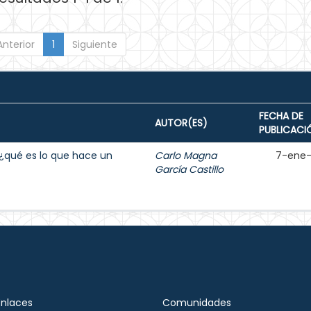
Anterior
1
Siguiente
FECHA DE
AUTOR(ES)
PUBLICACI
e ¿qué es lo que hace un
Carlo Magna
7-ene
García Castillo
Enlaces
Comunidades