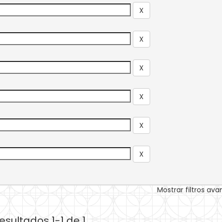
Mostrar filtros av
esultados 1-1 de 1.