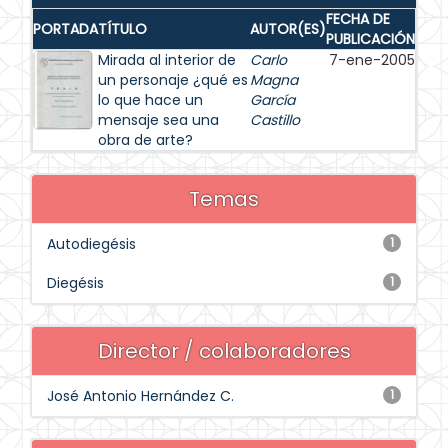
FECHA DE
PORTADA
TÍTULO
AUTOR(ES)
PUBLICACIÓN
Mirada al interior de
Carlo
7-ene-2005
un personaje ¿qué es
Magna
lo que hace un
García
mensaje sea una
Castillo
obra de arte?
Temas
Autodiegésis
1
Diegésis
1
Director / colaboradores
José Antonio Hernández C.
1