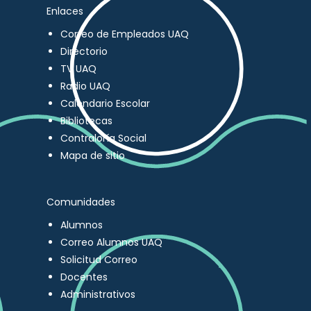
Enlaces
Correo de Empleados UAQ
Directorio
TV UAQ
Radio UAQ
Calendario Escolar
Bibliotecas
Contraloría Social
Mapa de sitio
Comunidades
Alumnos
Correo Alumnos UAQ
Solicitud Correo
Docentes
Administrativos