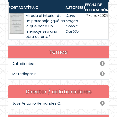
FECHA DE
PORTADA
TÍTULO
AUTOR(ES)
PUBLICACIÓN
Mirada al interior de
Carlo
7-ene-2005
un personaje ¿qué es
Magna
lo que hace un
García
mensaje sea una
Castillo
obra de arte?
Temas
Autodiegésis
1
Metadiegésis
1
Director / colaboradores
José Antonio Hernández C.
1