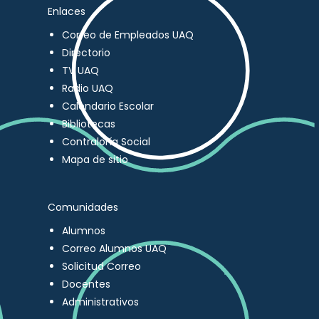
Enlaces
Correo de Empleados UAQ
Directorio
TV UAQ
Radio UAQ
Calendario Escolar
Bibliotecas
Contraloría Social
Mapa de sitio
Comunidades
Alumnos
Correo Alumnos UAQ
Solicitud Correo
Docentes
Administrativos