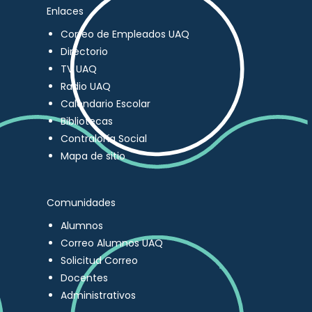
Enlaces
Correo de Empleados UAQ
Directorio
TV UAQ
Radio UAQ
Calendario Escolar
Bibliotecas
Contraloría Social
Mapa de sitio
Comunidades
Alumnos
Correo Alumnos UAQ
Solicitud Correo
Docentes
Administrativos