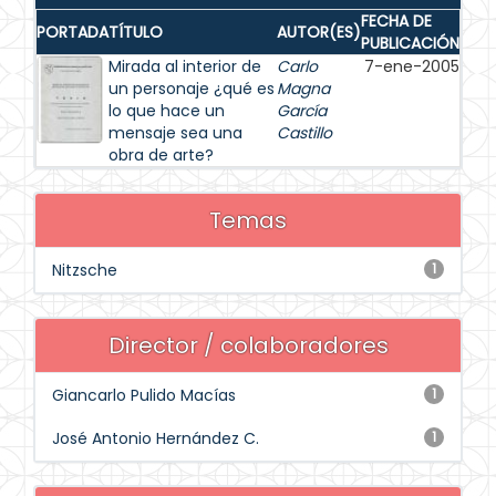
FECHA DE
PORTADA
TÍTULO
AUTOR(ES)
PUBLICACIÓN
Mirada al interior de
Carlo
7-ene-2005
un personaje ¿qué es
Magna
lo que hace un
García
mensaje sea una
Castillo
obra de arte?
Temas
Nitzsche
1
Director / colaboradores
Giancarlo Pulido Macías
1
José Antonio Hernández C.
1