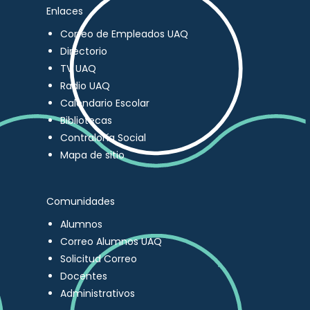
Enlaces
Correo de Empleados UAQ
Directorio
TV UAQ
Radio UAQ
Calendario Escolar
Bibliotecas
Contraloría Social
Mapa de sitio
Comunidades
Alumnos
Correo Alumnos UAQ
Solicitud Correo
Docentes
Administrativos