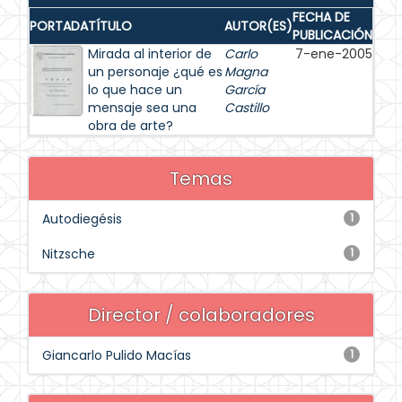
FECHA DE
PORTADA
TÍTULO
AUTOR(ES)
PUBLICACIÓN
Mirada al interior de
Carlo
7-ene-2005
un personaje ¿qué es
Magna
lo que hace un
García
mensaje sea una
Castillo
obra de arte?
Temas
Autodiegésis
1
Nitzsche
1
Director / colaboradores
Giancarlo Pulido Macías
1