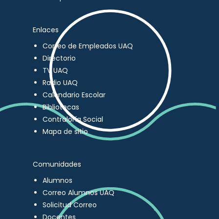
Enlaces
Correo de Empleados UAQ
Directorio
TV UAQ
Radio UAQ
Calendario Escolar
Bibliotecas
Contraloría Social
Mapa de sitio
Comunidades
Alumnos
Correo Alumnos UAQ
Solicitud Correo
Docentes