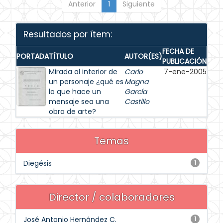
Anterior
1
Siguiente
Resultados por ítem:
FECHA DE
PORTADA
TÍTULO
AUTOR(ES)
PUBLICACIÓN
Mirada al interior de
Carlo
7-ene-2005
un personaje ¿qué es
Magna
lo que hace un
García
mensaje sea una
Castillo
obra de arte?
Temas
Diegésis
1
Director / colaboradores
José Antonio Hernández C.
1