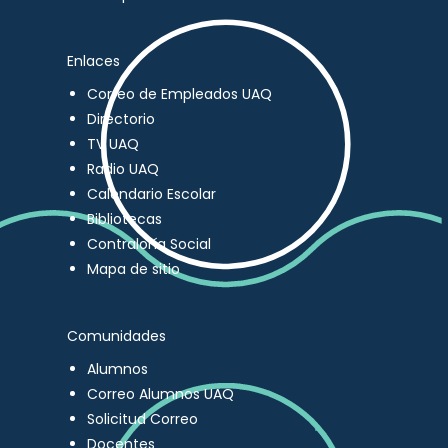
Enlaces
Correo de Empleados UAQ
Directorio
TV UAQ
Radio UAQ
Calendario Escolar
Bibliotecas
Contraloría Social
Mapa de sitio
Comunidades
Alumnos
Correo Alumnos UAQ
Solicitud Correo
Docentes