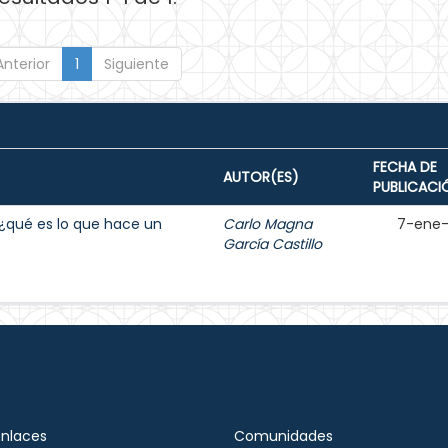
Anterior
1
Siguiente
FECHA DE
AUTOR(ES)
PUBLICACI
e ¿qué es lo que hace un
Carlo Magna
7-ene
García Castillo
Enlaces
Comunidades