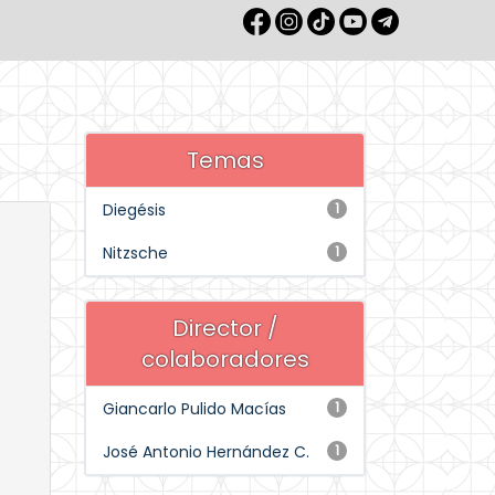
Temas
Diegésis
1
Nitzsche
1
Director /
colaboradores
Giancarlo Pulido Macías
1
José Antonio Hernández C.
1