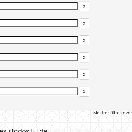
Mostrar filtros av
esultados 1-1 de 1.