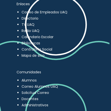
Enlaces
Correo de Empleados UAQ
Directorio
TV UAQ
Radio UAQ
Calendario Escolar
Bibliotecas
Contraloría Social
Mapa de sitio
Comunidades
Alumnos
Correo Alumnos UAQ
Solicitud Correo
Docentes
Administrativos