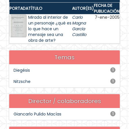
FECHA DE
PORTADA
TÍTULO
AUTOR(ES)
PUBLICACIÓN
Mirada al interior de
Carlo
7-ene-2005
un personaje ¿qué es
Magna
lo que hace un
García
mensaje sea una
Castillo
obra de arte?
Temas
Diegésis
1
Nitzsche
1
Director / colaboradores
Giancarlo Pulido Macías
1